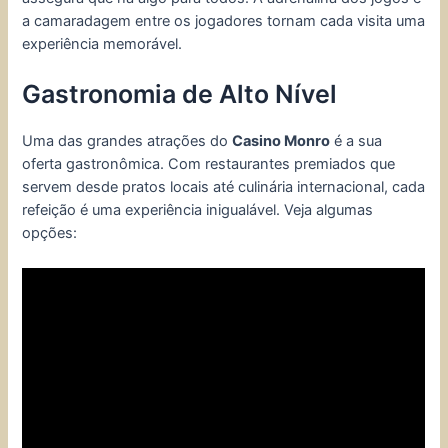
a camaradagem entre os jogadores tornam cada visita uma
experiência memorável.
Gastronomia de Alto Nível
Uma das grandes atrações do
Casino Monro
é a sua
oferta gastronômica. Com restaurantes premiados que
servem desde pratos locais até culinária internacional, cada
refeição é uma experiência inigualável. Veja algumas
opções: