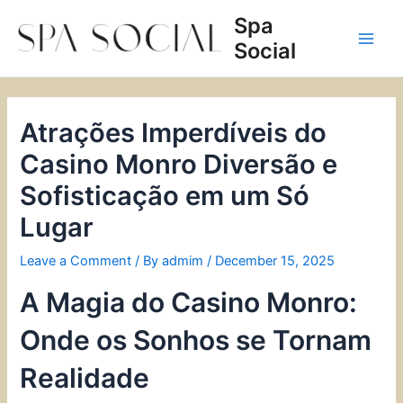
Skip
Spa
to
Social
content
Main
Men
Atrações Imperdíveis do
Casino Monro Diversão e
Sofisticação em um Só
Lugar
Leave a Comment
/ By
admim
/
December 15, 2025
A Magia do Casino Monro:
Onde os Sonhos se Tornam
Realidade