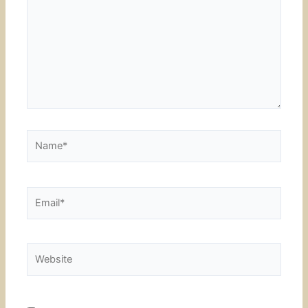
Name*
Email*
Website