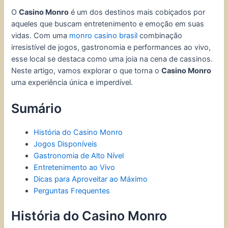
O
Casino Monro
é um dos destinos mais cobiçados por
aqueles que buscam entretenimento e emoção em suas
vidas. Com uma
monro casino brasil
combinação
irresistível de jogos, gastronomia e performances ao vivo,
esse local se destaca como uma joia na cena de cassinos.
Neste artigo, vamos explorar o que torna o
Casino Monro
uma experiência única e imperdível.
Sumário
História do Casino Monro
Jogos Disponíveis
Gastronomia de Alto Nível
Entretenimento ao Vivo
Dicas para Aproveitar ao Máximo
Perguntas Frequentes
História do Casino Monro