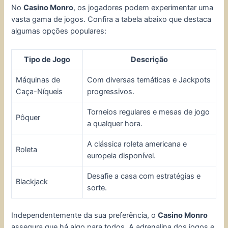
No
Casino Monro
, os jogadores podem experimentar uma
vasta gama de jogos. Confira a tabela abaixo que destaca
algumas opções populares:
Tipo de Jogo
Descrição
Máquinas de
Com diversas temáticas e Jackpots
Caça-Níqueis
progressivos.
Torneios regulares e mesas de jogo
Pôquer
a qualquer hora.
A clássica roleta americana e
Roleta
europeia disponível.
Desafie a casa com estratégias e
Blackjack
sorte.
Independentemente da sua preferência, o
Casino Monro
assegura que há algo para todos. A adrenalina dos jogos e