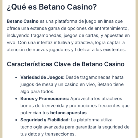
¿Qué es Betano Casino?
Betano Casino
es una plataforma de juego en línea que
ofrece una extensa gama de opciones de entretenimiento,
incluyendo tragamonedas, juegos de cartas, y apuestas en
vivo. Con una interfaz intuitiva y atractiva, logra captar la
atención de nuevos jugadores y fidelizar a los existentes.
Características Clave de Betano Casino
Variedad de Juegos:
Desde tragamonedas hasta
juegos de mesa y un casino en vivo, Betano tiene
algo para todos.
Bonos y Promociones:
Aprovecha los atractivos
bonos de bienvenida y promociones frecuentes que
potencian tus
betano apuestas
.
Seguridad y Fiabilidad:
La plataforma utiliza
tecnología avanzada para garantizar la seguridad de
tus datos y transacciones.