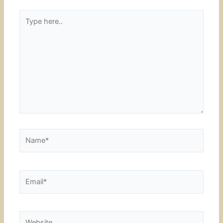
Type
here..
Name*
Email*
Website