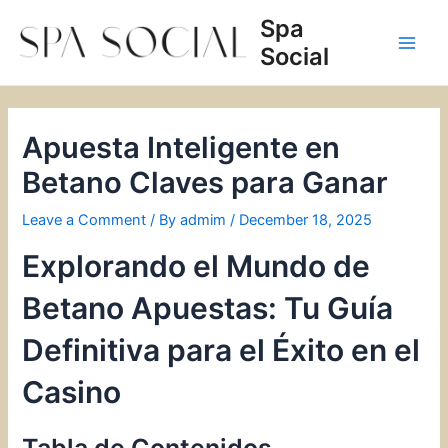
Skip
Spa
to
Social
content
Main
Men
Apuesta Inteligente en
Betano Claves para Ganar
Leave a Comment
/ By
admim
/
December 18, 2025
Explorando el Mundo de
Betano Apuestas: Tu Guía
Definitiva para el Éxito en el
Casino