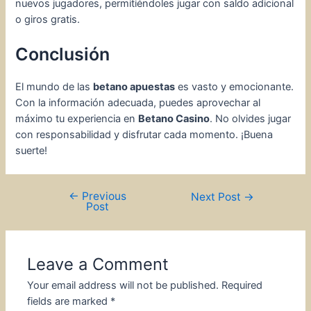
nuevos jugadores, permitiéndoles jugar con saldo adicional
o giros gratis.
Conclusión
El mundo de las
betano apuestas
es vasto y emocionante.
Con la información adecuada, puedes aprovechar al
máximo tu experiencia en
Betano Casino
. No olvides jugar
con responsabilidad y disfrutar cada momento. ¡Buena
suerte!
←
Previous
Post
Next Post
→
Post
navigation
Leave a Comment
Your email address will not be published.
Required
fields are marked
*