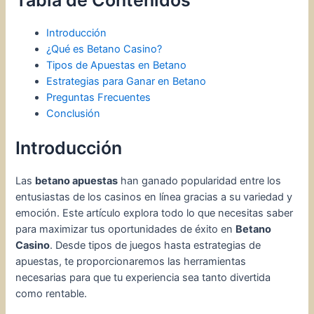
Tabla de Contenidos
Introducción
¿Qué es Betano Casino?
Tipos de Apuestas en Betano
Estrategias para Ganar en Betano
Preguntas Frecuentes
Conclusión
Introducción
Las
betano apuestas
han ganado popularidad entre los
entusiastas de los casinos en línea gracias a su variedad y
emoción. Este artículo explora todo lo que necesitas saber
para maximizar tus oportunidades de éxito en
Betano
Casino
. Desde tipos de juegos hasta estrategias de
apuestas, te proporcionaremos las herramientas
necesarias para que tu experiencia sea tanto divertida
como rentable.