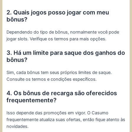
2. Quais jogos posso jogar com meu
bônus?
Dependendo do tipo de bônus, normalmente você pode
jogar slots. Verifique os termos para mais opções.
3. Há um limite para saque dos ganhos do
bônus?
Sim, cada bônus tem seus próprios limites de saque.
Consulte os termos e condições específicos.
4. Os bônus de recarga são oferecidos
frequentemente?
Isso depende das promoções em vigor. O Casumo
frequentemente atualiza suas ofertas, então fique atento às
novidades.