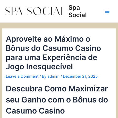
Skip
Spa
to
Social
content
Main
Men
Aproveite ao Máximo o
Bônus do Casumo Casino
para uma Experiência de
Jogo Inesquecível
Leave a Comment
/ By
admim
/
December 21, 2025
Descubra Como Maximizar
seu Ganho com o Bônus do
Casumo Casino