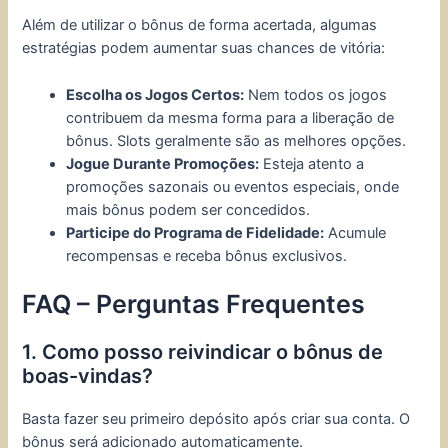
Além de utilizar o bônus de forma acertada, algumas
estratégias podem aumentar suas chances de vitória:
Escolha os Jogos Certos:
Nem todos os jogos
contribuem da mesma forma para a liberação de
bônus. Slots geralmente são as melhores opções.
Jogue Durante Promoções:
Esteja atento a
promoções sazonais ou eventos especiais, onde
mais bônus podem ser concedidos.
Participe do Programa de Fidelidade:
Acumule
recompensas e receba bônus exclusivos.
FAQ – Perguntas Frequentes
1. Como posso reivindicar o bônus de
boas-vindas?
Basta fazer seu primeiro depósito após criar sua conta. O
bônus será adicionado automaticamente.