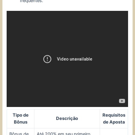
frequentes.
Tipo de
Requisitos
Descrição
Bônus
de Aposta
Bônus de
Até 200% em seu primeiro