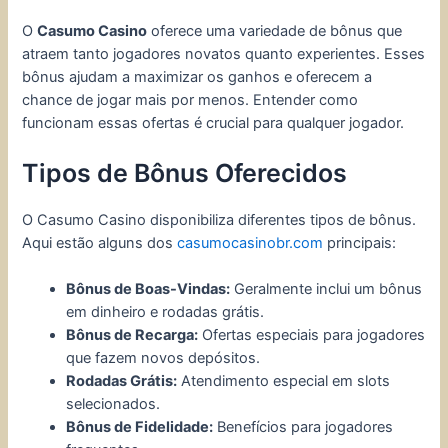
O
Casumo Casino
oferece uma variedade de bônus que
atraem tanto jogadores novatos quanto experientes. Esses
bônus ajudam a maximizar os ganhos e oferecem a
chance de jogar mais por menos. Entender como
funcionam essas ofertas é crucial para qualquer jogador.
Tipos de Bônus Oferecidos
O Casumo Casino disponibiliza diferentes tipos de bônus.
Aqui estão alguns dos
casumocasinobr.com
principais:
Bônus de Boas-Vindas:
Geralmente inclui um bônus
em dinheiro e rodadas grátis.
Bônus de Recarga:
Ofertas especiais para jogadores
que fazem novos depósitos.
Rodadas Grátis:
Atendimento especial em slots
selecionados.
Bônus de Fidelidade:
Benefícios para jogadores