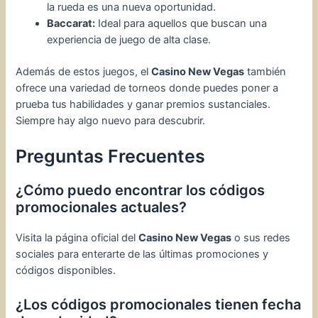
la rueda es una nueva oportunidad.
Baccarat:
Ideal para aquellos que buscan una
experiencia de juego de alta clase.
Además de estos juegos, el
Casino New Vegas
también
ofrece una variedad de torneos donde puedes poner a
prueba tus habilidades y ganar premios sustanciales.
Siempre hay algo nuevo para descubrir.
Preguntas Frecuentes
¿Cómo puedo encontrar los códigos
promocionales actuales?
Visita la página oficial del
Casino New Vegas
o sus redes
sociales para enterarte de las últimas promociones y
códigos disponibles.
¿Los códigos promocionales tienen fecha