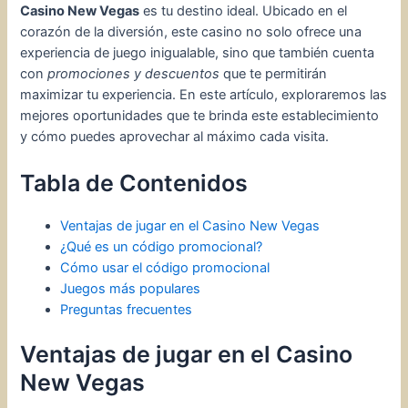
Casino New Vegas
es tu destino ideal. Ubicado en el
corazón de la diversión, este casino no solo ofrece una
experiencia de juego inigualable, sino que también cuenta
con
promociones y descuentos
que te permitirán
maximizar tu experiencia. En este artículo, exploraremos las
mejores oportunidades que te brinda este establecimiento
y cómo puedes aprovechar al máximo cada visita.
Tabla de Contenidos
Ventajas de jugar en el Casino New Vegas
¿Qué es un código promocional?
Cómo usar el código promocional
Juegos más populares
Preguntas frecuentes
Ventajas de jugar en el Casino
New Vegas