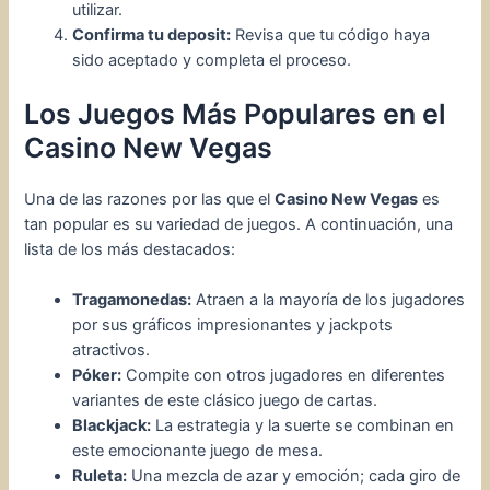
utilizar.
Confirma tu deposit:
Revisa que tu código haya
sido aceptado y completa el proceso.
Los Juegos Más Populares en el
Casino New Vegas
Una de las razones por las que el
Casino New Vegas
es
tan popular es su variedad de juegos. A continuación, una
lista de los más destacados:
Tragamonedas:
Atraen a la mayoría de los jugadores
por sus gráficos impresionantes y jackpots
atractivos.
Póker:
Compite con otros jugadores en diferentes
variantes de este clásico juego de cartas.
Blackjack:
La estrategia y la suerte se combinan en
este emocionante juego de mesa.
Ruleta:
Una mezcla de azar y emoción; cada giro de