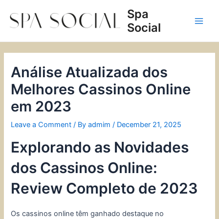
Skip
Spa
to
Social
content
Main
Men
Análise Atualizada dos
Melhores Cassinos Online
em 2023
Leave a Comment
/ By
admim
/
December 21, 2025
Explorando as Novidades
dos Cassinos Online:
Review Completo de 2023
Os cassinos online têm ganhado destaque no