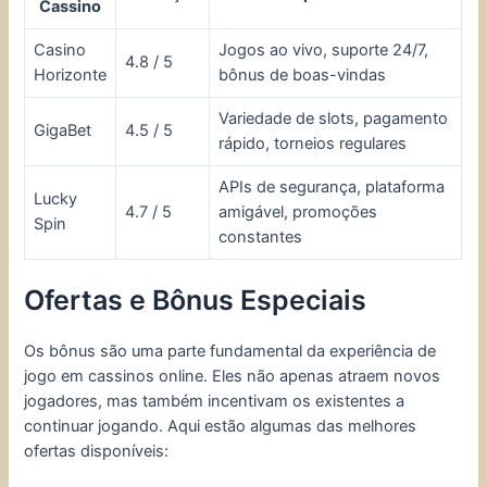
Cassino
Casino
Jogos ao vivo, suporte 24/7,
4.8 / 5
Horizonte
bônus de boas-vindas
Variedade de slots, pagamento
GigaBet
4.5 / 5
rápido, torneios regulares
APIs de segurança, plataforma
Lucky
4.7 / 5
amigável, promoções
Spin
constantes
Ofertas e Bônus Especiais
Os bônus são uma parte fundamental da experiência de
jogo em cassinos online. Eles não apenas atraem novos
jogadores, mas também incentivam os existentes a
continuar jogando. Aqui estão algumas das melhores
ofertas disponíveis: