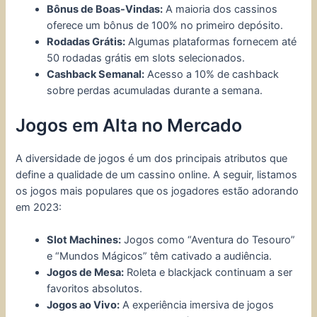
Bônus de Boas-Vindas:
A maioria dos cassinos
oferece um bônus de 100% no primeiro depósito.
Rodadas Grátis:
Algumas plataformas fornecem até
50 rodadas grátis em slots selecionados.
Cashback Semanal:
Acesso a 10% de cashback
sobre perdas acumuladas durante a semana.
Jogos em Alta no Mercado
A diversidade de jogos é um dos principais atributos que
define a qualidade de um cassino online. A seguir, listamos
os jogos mais populares que os jogadores estão adorando
em 2023:
Slot Machines:
Jogos como “Aventura do Tesouro”
e “Mundos Mágicos” têm cativado a audiência.
Jogos de Mesa:
Roleta e blackjack continuam a ser
favoritos absolutos.
Jogos ao Vivo:
A experiência imersiva de jogos