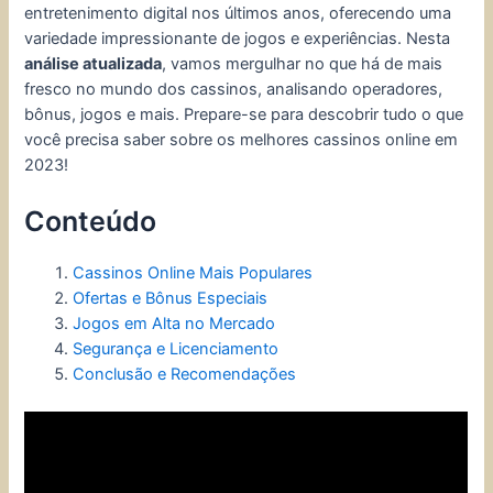
entretenimento digital nos últimos anos, oferecendo uma
variedade impressionante de jogos e experiências. Nesta
análise atualizada
, vamos mergulhar no que há de mais
fresco no mundo dos cassinos, analisando operadores,
bônus, jogos e mais. Prepare-se para descobrir tudo o que
você precisa saber sobre os melhores cassinos online em
2023!
Conteúdo
Cassinos Online Mais Populares
Ofertas e Bônus Especiais
Jogos em Alta no Mercado
Segurança e Licenciamento
Conclusão e Recomendações