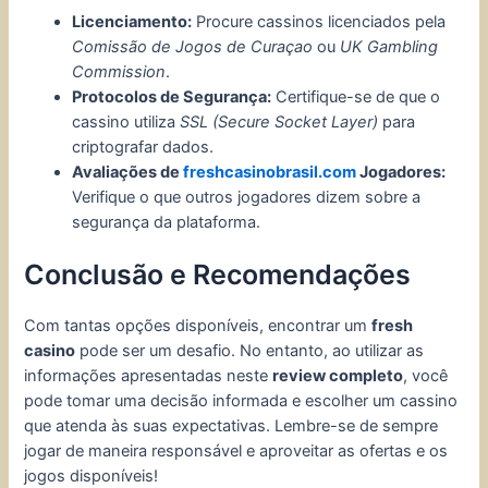
Licenciamento:
Procure cassinos licenciados pela
Comissão de Jogos de Curaçao
ou
UK Gambling
Commission
.
Protocolos de Segurança:
Certifique-se de que o
cassino utiliza
SSL (Secure Socket Layer)
para
criptografar dados.
Avaliações de
freshcasinobrasil.com
Jogadores:
Verifique o que outros jogadores dizem sobre a
segurança da plataforma.
Conclusão e Recomendações
Com tantas opções disponíveis, encontrar um
fresh
casino
pode ser um desafio. No entanto, ao utilizar as
informações apresentadas neste
review completo
, você
pode tomar uma decisão informada e escolher um cassino
que atenda às suas expectativas. Lembre-se de sempre
jogar de maneira responsável e aproveitar as ofertas e os
jogos disponíveis!