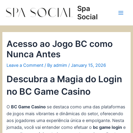
Skip
Spa
to
Social
content
Main
Men
Acesso ao Jogo BC como
Nunca Antes
Leave a Comment
/ By
admim
/
January 15, 2026
Descubra a Magia do Login
no BC Game Casino
O
BC Game Casino
se destaca como uma das plataformas
de jogos mais vibrantes e dinâmicas do setor, oferecendo
aos jogadores uma experiência única e empolgante. Nesta
jornada, você vai entender como efetuar o
bc game login
e