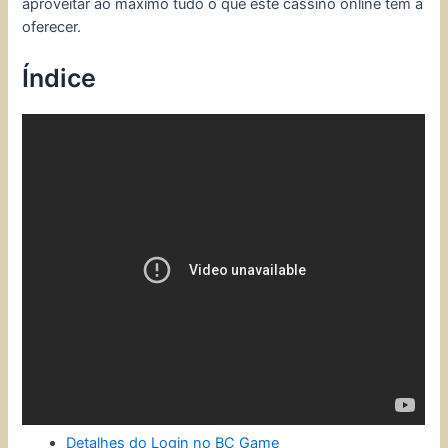
aproveitar ao máximo tudo o que este cassino online tem a
oferecer.
Índice
Detalhes do Login no BC Game