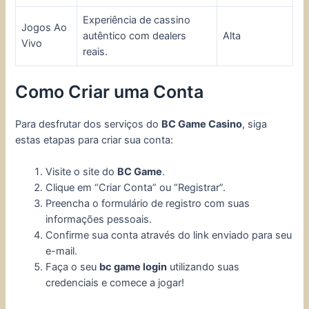
Experiência de cassino
Jogos Ao
autêntico com dealers
Alta
Vivo
reais.
Como Criar uma Conta
Para desfrutar dos serviços do
BC Game Casino
, siga
estas etapas para criar sua conta:
Visite o site do
BC Game
.
Clique em “Criar Conta” ou “Registrar”.
Preencha o formulário de registro com suas
informações pessoais.
Confirme sua conta através do link enviado para seu
e-mail.
Faça o seu
bc game login
utilizando suas
credenciais e comece a jogar!