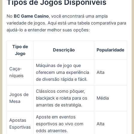
Tipos de Jogos Disponíveis
No
BC Game Casino
, você encontrará uma ampla
variedade de jogos. Aqui está uma tabela comparativa para
ajudá-lo a entender melhor suas opções:
Tipo de
Descrição
Popularidade
Jogo
Máquinas de jogo que
Caça-
oferecem uma experiência
Alta
níqueis
de diversão rápida e fácil.
Clássicos como pôquer,
Jogos de
blackjack e roleta para os
Média
Mesa
amantes de estratégia.
Aposte em eventos
Apostas
esportivos ao vivo com
Alta
Esportivas
odds atraentes.