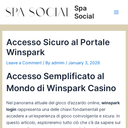
Skip
Spa
to
Social
content
Main
Men
Accesso Sicuro al Portale
Winspark
Leave a Comment
/ By
admim
/
January 3, 2026
Accesso Semplificato al
Mondo di Winspark Casino
Nel panorama attuale del gioco d’azzardo online,
winspark
login
rappresenta una delle chiavi fondamentali per
accedere a un’esperienza di gioco coinvolgente e sicura. In
questo articolo, esploreremo tutto ciò che c’è da sapere sul