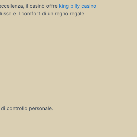
eccellenza, il casinò offre
king billy casino
lusso e il comfort di un regno regale.
 di controllo personale.