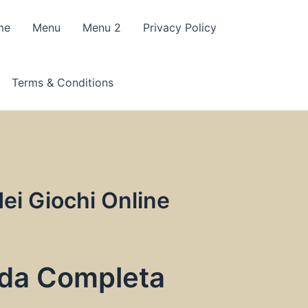
me
Menu
Menu 2
Privacy Policy
Terms & Conditions
dei Giochi Online
uida Completa