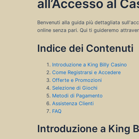
all’Accesso al Ca
Benvenuti alla guida più dettagliata sull'a
online senza pari. Qui ti guideremo attrave
Indice dei Contenuti
Introduzione a King Billy Casino
Come Registrarsi e Accedere
Offerte e Promozioni
Selezione di Giochi
Metodi di Pagamento
Assistenza Clienti
FAQ
Introduzione a King B