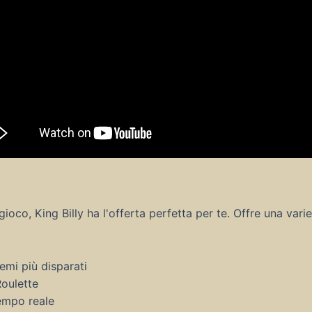
co, King Billy ha l'offerta perfetta per te. Offre una variet
temi più disparati
Roulette
tempo reale