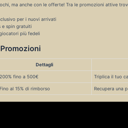
iochi, ma anche con le offerte! Tra le promozioni attive tro
lusivo per i nuovi arrivati
e spin gratuiti
iocatori più fedeli
 Promozioni
Dettagli
200% fino a 500€
Triplica il tuo c
Fino al 15% di rimborso
Recupera una pa