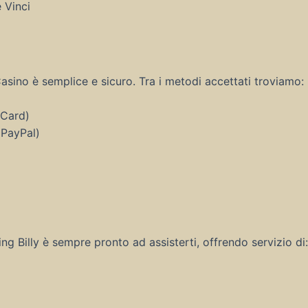
 Vinci
 Casino è semplice e sicuro. Tra i metodi accettati troviamo:
rCard)
, PayPal)
King Billy è sempre pronto ad assisterti, offrendo servizio di: