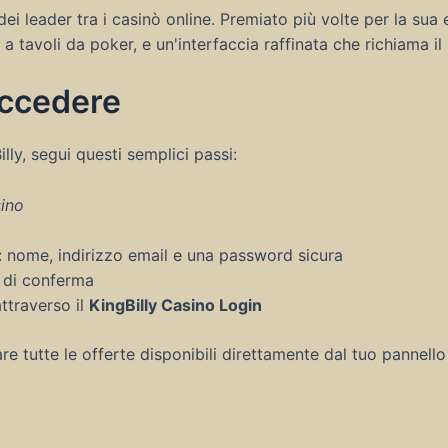
i leader tra i casinò online. Premiato più volte per la sua 
tavoli da poker, e un'interfaccia raffinata che richiama il 
Accedere
illy, segui questi semplici passi:
sino
i: nome, indirizzo email e una password sicura
l di conferma
ttraverso il
KingBilly Casino Login
are tutte le offerte disponibili direttamente dal tuo pannello