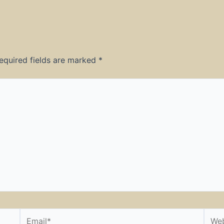
equired fields are marked
*
Email*
Webs