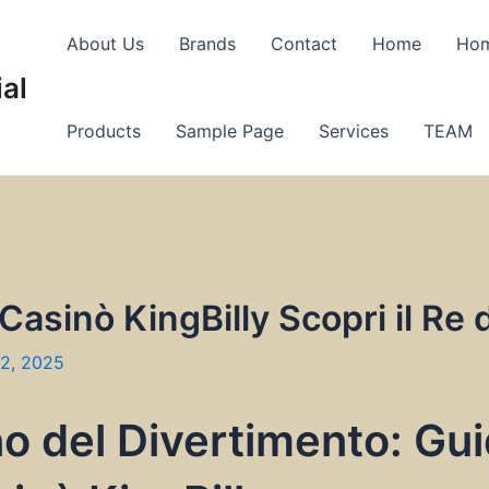
About Us
Brands
Contact
Home
Ho
al
Products
Sample Page
Services
TEAM
Casinò KingBilly Scopri il Re 
2, 2025
no del Divertimento: G