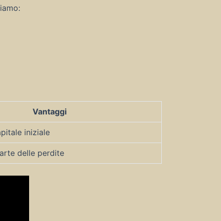
viamo:
Vantaggi
apitale iniziale
rte delle perdite