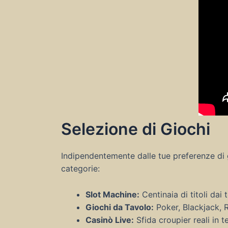
Selezione di Giochi
Indipendentemente dalle tue preferenze di gio
categorie:
Slot Machine:
Centinaia di titoli dai 
Giochi da Tavolo:
Poker, Blackjack, 
Casinò Live:
Sfida croupier reali in 