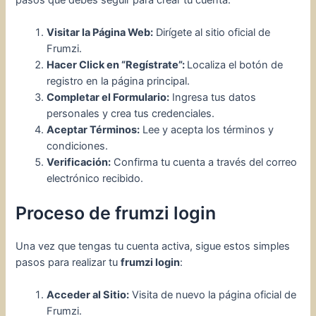
Visitar la Página Web:
Dirígete al sitio oficial de
Frumzi.
Hacer Click en “Regístrate”:
Localiza el botón de
registro en la página principal.
Completar el Formulario:
Ingresa tus datos
personales y crea tus credenciales.
Aceptar Términos:
Lee y acepta los términos y
condiciones.
Verificación:
Confirma tu cuenta a través del correo
electrónico recibido.
Proceso de frumzi login
Una vez que tengas tu cuenta activa, sigue estos simples
pasos para realizar tu
frumzi login
:
Acceder al Sitio:
Visita de nuevo la página oficial de
Frumzi.