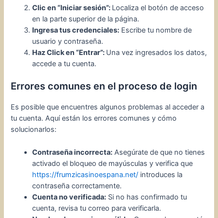
Clic en “Iniciar sesión”:
Localiza el botón de acceso
en la parte superior de la página.
Ingresa tus credenciales:
Escribe tu nombre de
usuario y contraseña.
Haz Click en “Entrar”:
Una vez ingresados los datos,
accede a tu cuenta.
Errores comunes en el proceso de login
Es posible que encuentres algunos problemas al acceder a
tu cuenta. Aquí están los errores comunes y cómo
solucionarlos:
Contraseña incorrecta:
Asegúrate de que no tienes
activado el bloqueo de mayúsculas y verifica que
https://frumzicasinoespana.net/
introduces la
contraseña correctamente.
Cuenta no verificada:
Si no has confirmado tu
cuenta, revisa tu correo para verificarla.