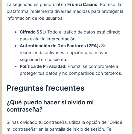
La seguridad es primordial en
Frumzi Casino
. Por eso, la
plataforma implementa diversas medidas para proteger la
información de los usuarios:
Cifrado SSL:
Todo el tráfico de datos está cifrado
para evitar la interceptación.
Autenticación de Dos Factores (2FA):
Se
recomienda activar esta opción para mayor
seguridad en tu cuenta.
Política de Privacidad:
Frumzi se compromete a
proteger tus datos y no compartirlos con terceros.
Preguntas frecuentes
¿Qué puedo hacer si olvido mi
contraseña?
Si has olvidado tu contraseña, utiliza la opción de “Olvidé
mi contraseña” en la pantalla de inicio de sesión. Te