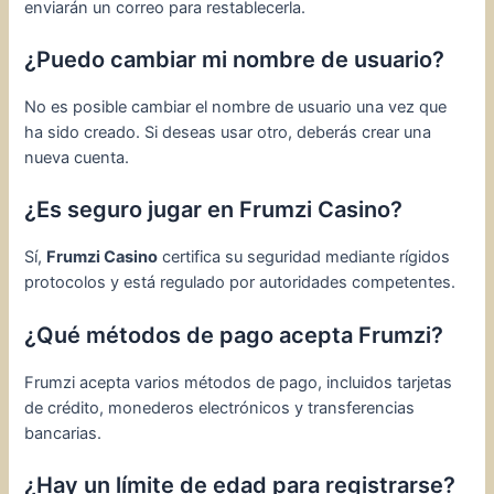
enviarán un correo para restablecerla.
¿Puedo cambiar mi nombre de usuario?
No es posible cambiar el nombre de usuario una vez que
ha sido creado. Si deseas usar otro, deberás crear una
nueva cuenta.
¿Es seguro jugar en Frumzi Casino?
Sí,
Frumzi Casino
certifica su seguridad mediante rígidos
protocolos y está regulado por autoridades competentes.
¿Qué métodos de pago acepta Frumzi?
Frumzi acepta varios métodos de pago, incluidos tarjetas
de crédito, monederos electrónicos y transferencias
bancarias.
¿Hay un límite de edad para registrarse?