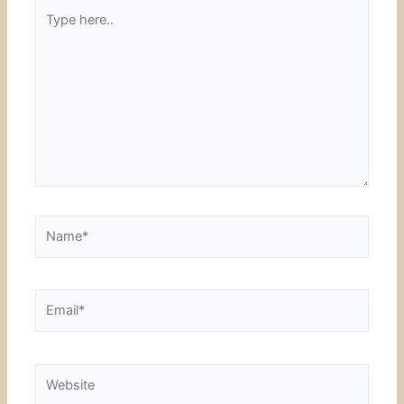
Type
here..
Name*
Email*
Website