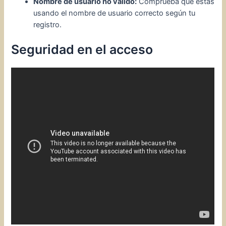
Nombre de usuario no válido:
Comprueba que estás
usando el nombre de usuario correcto según tu
registro.
Seguridad en el acceso