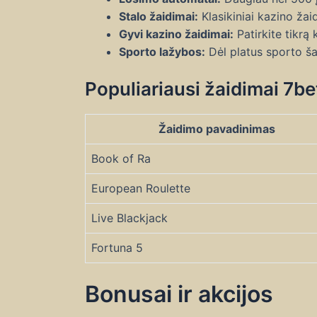
Stalo žaidimai:
Klasikiniai kazino žaid
Gyvi kazino žaidimai:
Patirkite tikrą
Sporto lažybos:
Dėl platus sporto ša
Populiariausi žaidimai 7be
Žaidimo pavadinimas
Book of Ra
European Roulette
Live Blackjack
Fortuna 5
Bonusai ir akcijos