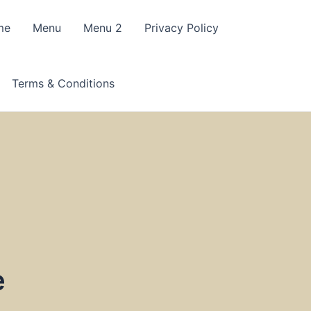
me
Menu
Menu 2
Privacy Policy
Terms & Conditions
ė