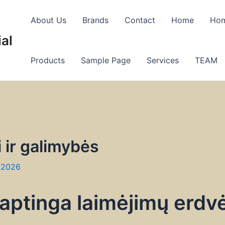
About Us
Brands
Contact
Home
Ho
al
Products
Sample Page
Services
TEAM
 ir galimybės
 2026
laptinga laimėjimų erdv