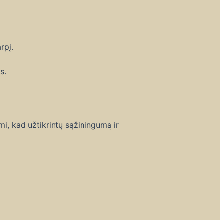
rpį.
s.
ami, kad užtikrintų sąžiningumą ir