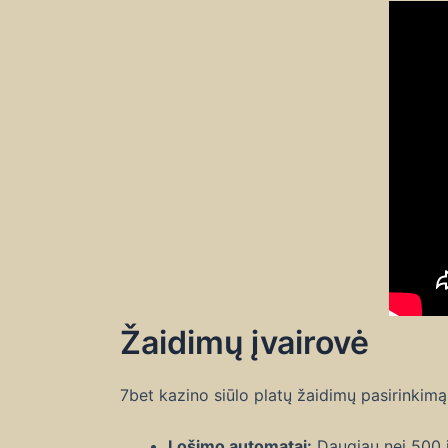
Žaidimų įvairovė
7bet kazino siūlo platų žaidimų pasirinkimą
Lošimo automatai:
Daugiau nei 500 į