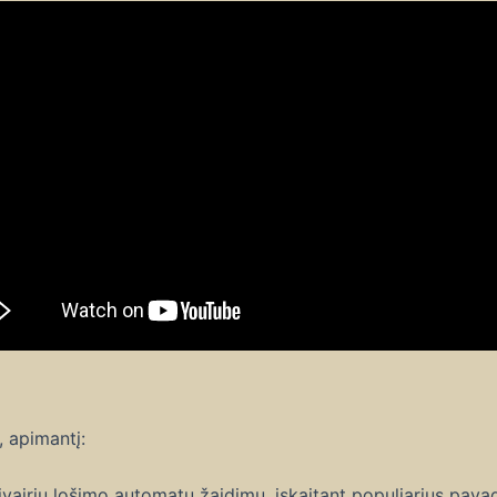
, apimantį:
vairių lošimo automatų žaidimų, įskaitant populiarius pavad