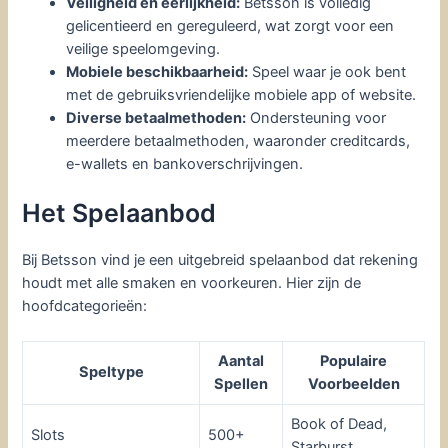
Veiligheid en eerlijkheid:
Betsson is volledig
gelicentieerd en gereguleerd, wat zorgt voor een
veilige speelomgeving.
Mobiele beschikbaarheid:
Speel waar je ook bent
met de gebruiksvriendelijke mobiele app of website.
Diverse betaalmethoden:
Ondersteuning voor
meerdere betaalmethoden, waaronder creditcards,
e-wallets en bankoverschrijvingen.
Het Spelaanbod
Bij Betsson vind je een uitgebreid spelaanbod dat rekening
houdt met alle smaken en voorkeuren. Hier zijn de
hoofdcategorieën:
Aantal
Populaire
Speltype
Spellen
Voorbeelden
Book of Dead,
Slots
500+
Starburst