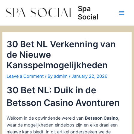
Skip
Spa
to
Social
content
Main
Men
30 Bet NL Verkenning van
de Nieuwe
Kansspelmogelijkheden
Leave a Comment
/ By
admim
/
January 22, 2026
30 Bet NL: Duik in de
Betsson Casino Avonturen
Welkom in de opwindende wereld van
Betsson Casino
,
waar de mogelijkheden eindeloos zijn en elke draai een
nieuwe kans biedt. In dit artikel onderzoeken we de