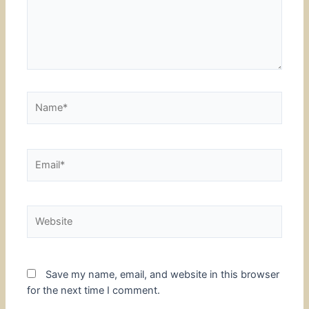
Name*
Email*
Website
Save my name, email, and website in this browser
for the next time I comment.