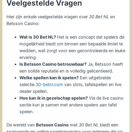
Veelgestelde Vragen
Hier zijn enkele veelgestelde vragen over
30 Bet NL
en
Betsson Casino:
Wat is 30 Bet NL?
Het is een concept dat spelers de
mogelijkheid biedt om binnen een bepaalde limiet te
wedden, wat zorgt voor een gecontroleerde en leuke
ervaring.
Is Betsson Casino betrouwbaar?
Ja, Betsson heeft
een solide reputatie en is volledig gelicentieerd.
Welke spellen kan ik spelen?
Een uitgebreide
selectie
30-betnl.com
van slots, tafelspellen en live
dealer spellen.
Hoe kan ik in gezelschap spelen?
Via de live casino
sectie kun je samen met andere spelers aan tafel
spelen.
De wereld van
Betsson Casino
met
30 Bet NL
biedt een
spannende en veilige speelomgeving voor iedereen die op