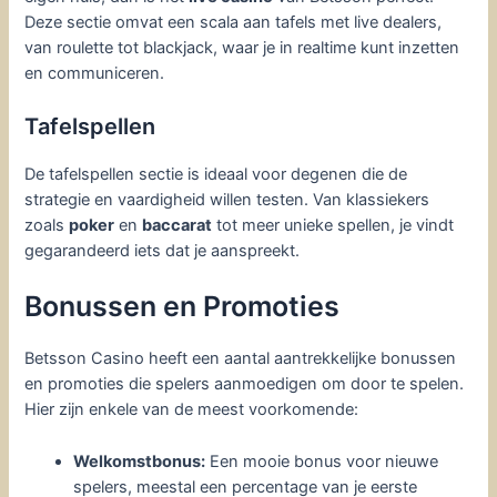
Deze sectie omvat een scala aan tafels met live dealers,
van roulette tot blackjack, waar je in realtime kunt inzetten
en communiceren.
Tafelspellen
De tafelspellen sectie is ideaal voor degenen die de
strategie en vaardigheid willen testen. Van klassiekers
zoals
poker
en
baccarat
tot meer unieke spellen, je vindt
gegarandeerd iets dat je aanspreekt.
Bonussen en Promoties
Betsson Casino heeft een aantal aantrekkelijke bonussen
en promoties die spelers aanmoedigen om door te spelen.
Hier zijn enkele van de meest voorkomende:
Welkomstbonus:
Een mooie bonus voor nieuwe
spelers, meestal een percentage van je eerste