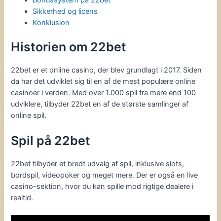
Bonussystem på 22bet
Sikkerhed og licens
Konklusion
Historien om 22bet
22bet er et online casino, der blev grundlagt i 2017. Siden
da har det udviklet sig til en af de mest populære online
casinoer i verden. Med over 1.000 spil fra mere end 100
udviklere, tilbyder 22bet en af de største samlinger af
online spil.
Spil på 22bet
22bet tilbyder et bredt udvalg af spil, inklusive slots,
bordspil, videopoker og meget mere. Der er også en live
casino-sektion, hvor du kan spille mod rigtige dealere i
realtid.