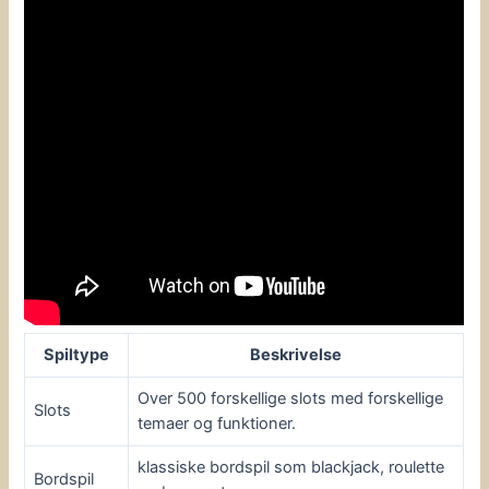
Spiltype
Beskrivelse
Over 500 forskellige slots med forskellige
Slots
temaer og funktioner.
klassiske bordspil som blackjack, roulette
Bordspil