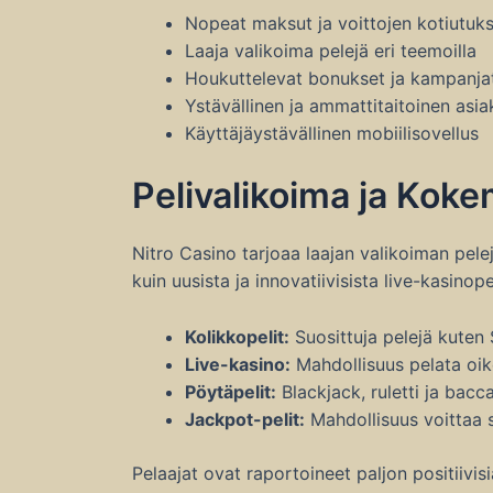
Nopeat maksut ja voittojen kotiutuk
Laaja valikoima pelejä eri teemoilla
Houkuttelevat bonukset ja kampanja
Ystävällinen ja ammattitaitoinen asi
Käyttäjäystävällinen mobiilisovellus
Pelivalikoima ja Kok
Nitro Casino tarjoaa laajan valikoiman pelej
kuin uusista ja innovatiivisista live-kasino
Kolikkopelit:
Suosittuja pelejä kuten 
Live-kasino:
Mahdollisuus pelata oike
Pöytäpelit:
Blackjack, ruletti ja bacc
Jackpot-pelit:
Mahdollisuus voittaa s
Pelaajat ovat raportoineet paljon positiivi