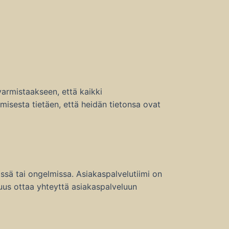
 varmistaakseen, että kaikki
amisesta tietäen, että heidän tietonsa ovat
ssä tai ongelmissa. Asiakaspalvelutiimi on
suus ottaa yhteyttä asiakaspalveluun