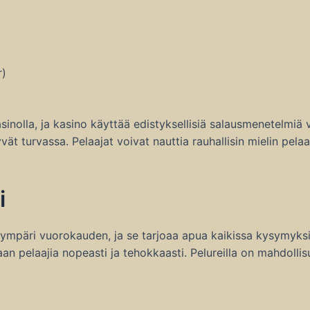
r)
asinolla, ja kasino käyttää edistyksellisiä salausmenetelmiä
yvät turvassa. Pelaajat voivat nauttia rauhallisin mielin pela
i
 ympäri vuorokauden, ja se tarjoaa apua kaikissa kysymyksi
aan pelaajia nopeasti ja tehokkaasti. Pelureilla on mahdolli