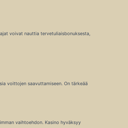
ajat voivat nauttia tervetuliaisbonuksesta,
a voittojen saavuttamiseen. On tärkeää
opivimman vaihtoehdon. Kasino hyväksyy