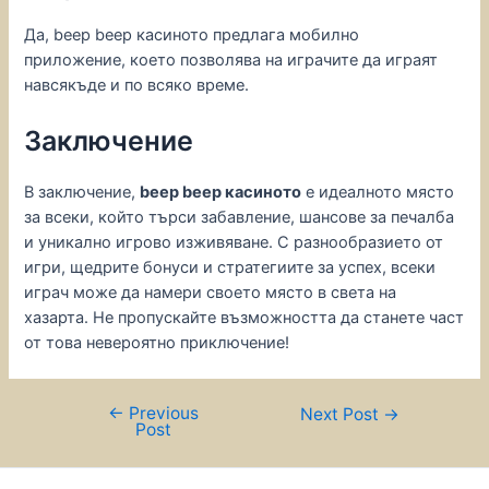
Да, beep beep касиното предлага мобилно
приложение, което позволява на играчите да играят
навсякъде и по всяко време.
Заключение
В заключение,
beep beep касиното
е идеалното място
за всеки, който търси забавление, шансове за печалба
и уникално игрово изживяване. С разнообразието от
игри, щедрите бонуси и стратегиите за успех, всеки
играч може да намери своето място в света на
хазарта. Не пропускайте възможността да станете част
от това невероятно приключение!
←
Previous
Post
Next Post
→
Post
navigation