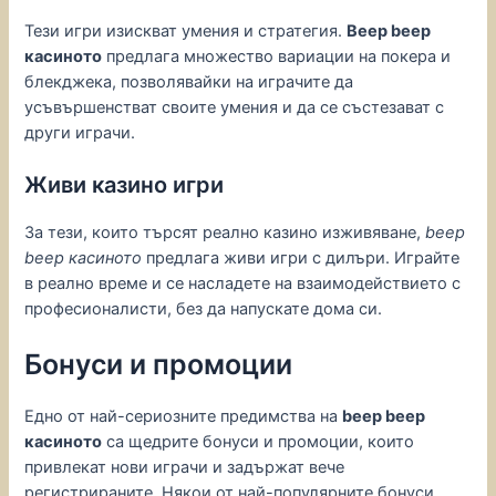
Тези игри изискват умения и стратегия.
Beep beep
касиното
предлага множество вариации на покера и
блекджека, позволявайки на играчите да
усъвършенстват своите умения и да се състезават с
други играчи.
Живи казино игри
За тези, които търсят реално казино изживяване,
beep
beep касиното
предлага живи игри с дилъри. Играйте
в реално време и се насладете на взаимодействието с
професионалисти, без да напускате дома си.
Бонуси и промоции
Едно от най-сериозните предимства на
beep beep
касиното
са щедрите бонуси и промоции, които
привлекат нови играчи и задържат вече
регистрираните. Някои от най-популярните бонуси