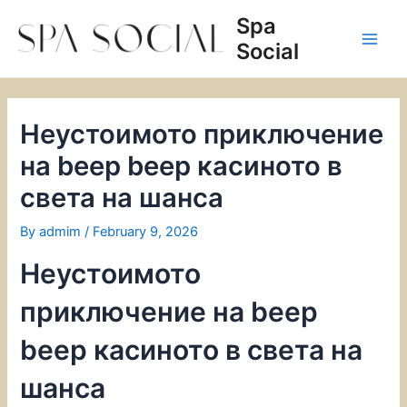
Skip
Spa
to
Social
content
Main
Men
Неустоимото приключение
на beep beep касиното в
света на шанса
By
admim
/
February 9, 2026
Неустоимото
приключение на beep
beep касиното в света на
шанса