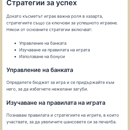
Стратегии за успех
Докато късметът играе важна роля в хазарта,
стратегиите също са ключови за успешното играене.
Някои от основните стратегии включват:
Управление на банката
Изучаване на правилата на играта
Използване на бонуси
Управление на банката
Определете бюджет за игра и се придържайте към
него, за да избегнете нежелани загуби.
Изучаване на правилата на играта
Познавам правилата и стратегиите на игрите, в които
участвате, за да увеличите шансовете си за печалба.